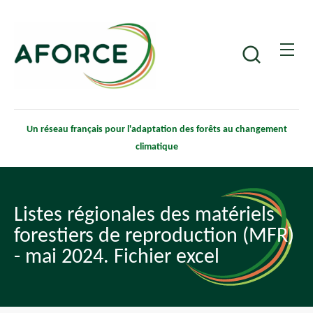
Aller
Panneau de gestion des cookies
au
contenu
Recherche
principal
Un réseau français pour l'adaptation des forêts au changement
climatique
Listes régionales des matériels
forestiers de reproduction (MFR)
- mai 2024. Fichier excel