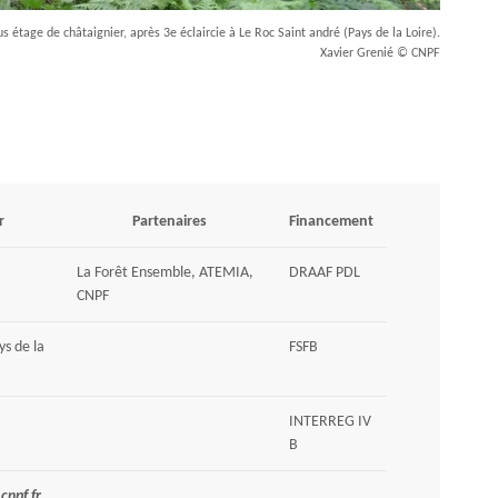
 étage de châtaignier, après 3e éclaircie à Le Roc Saint andré (Pays de la Loire).
Xavier Grenié © CNPF
r
Partenaires
Financement
La Forêt Ensemble, ATEMIA,
DRAAF PDL
CNPF
s de la
FSFB
INTERREG IV
B
cnpf.fr