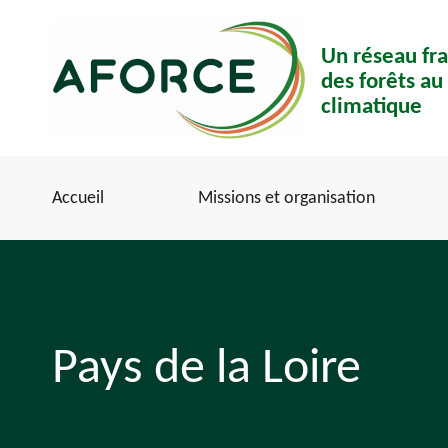
Aller
Panneau de gestion des cookies
au
Un réseau fra
contenu
des forêts a
principal
climatique
Accueil
Missions et organisation
Pays de la Loire