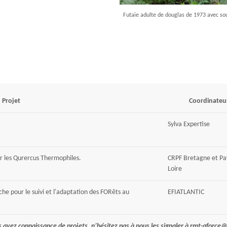
Futaie adulte de douglas de 1973 avec sous
Projet
Coordinateu
Sylva Expertise
r les Qurercus Thermophiles.
CRPF Bretagne et Pay
Loire
he pour le suivi et l'adaptation des FORêts au
EFIATLANTIC
s avez connaissance de projets, n’hésitez pas à nous les signaler à rmt-aforce@